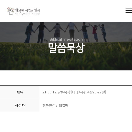
t
n
Biblical meditation
말씀묵상
제목
21.05.12 말씀묵상 [마태복음14장28-29절]
작성자
행복한섬김의열매